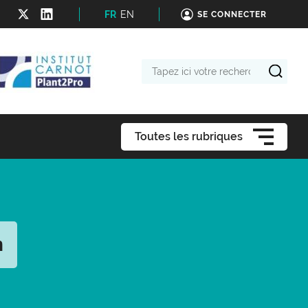
FR
EN
SE CONNECTER
Tapez
ici
votre
recherche
Toutes les rubriques
n