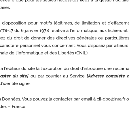
térieure que pour les seules nécessités liées à la gestion du si
aires.
on, d’opposition pour motifs légitimes, de limitation et d’effa
78-17 du 6 janvier 1978 relative à l’informatique, aux fichiers et 
 du droit de donner des directives générales ou particulières r
ractère personnel vous concernant. Vous disposez par ailleurs d
ale de l’Informatique et des Libertés (CNIL).
 l’éditeur du site (à l’exception du droit d’introduire une réclam
ster du site]
ou par courrier au Service
[Adresse complète d
identité signé.
Données. Vous pouvez la contacter par email à cil-dpo@inra.fr o
dex – France.