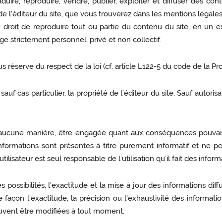
duire, reproduire, vendre, publier, exploiter et diffuser des cont
e de l'éditeur du site, que vous trouverez dans les mentions légales
r le droit de reproduire tout ou partie du contenu du site, en u
ge strictement personnel, privé et non collectif.
ous réserve du respect de la loi (cf. article L122-5 du code de la Pro
auf cas particulier, la propriété de l’éditeur du site. Sauf autoris
n aucune manière, être engagée quant aux conséquences pouvant ré
 informations sont présentes à titre purement informatif et ne
isateur est seul responsable de l’utilisation qu’il fait des informa
s possibilités, l'exactitude et la mise à jour des informations di
façon l'exactitude, la précision ou l'exhaustivité des informatio
euvent être modifiées à tout moment.