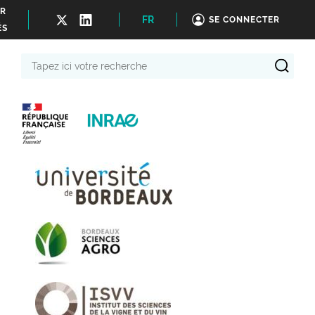
ER
FR
SE CONNECTER
ÉS
Tapez
ici
votre
recherche