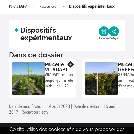
Dispositifs expérimentaux
INRAE-EGFV
Ressources
Dispositifs
expérimentaux
Imprimer
Partager
Dans ce dossier
Parcelle
Parcel
En savoir plus
VITADAPT
GREFF
VITADAPT est un
GREFFADAP
projet qui a été
un out
initié en 2007
d’analyse
afin d’étudier le
des inter
comportement
porte-g
des cépages
cépages.
Date de modification : 14 août 2023 | Date de création : 16 août
bordelais dans un
2015, cett
2017 | Rédaction : egfv
contexte
80 ares 
climatique
chercheur
changeant, ainsi
des ré
Ce site utilise des cookies afin de vous proposer des
que l’adaptation
agronomiq