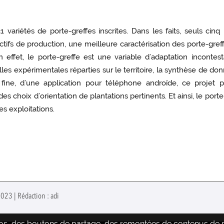
 variétés de porte-greffes inscrites. Dans les faits, seuls cinq
tifs de production, une meilleure caractérisation des porte-gref
n effet, le porte-greffe est une variable d’adaptation inconte
les expérimentales réparties sur le territoire, la synthèse de don
ine, d’une application pour téléphone androïde, ce projet par
des choix d’orientation de plantations pertinents. Et ainsi, le porte
s exploitations.
023 | Rédaction : adi
déos, des boutons de partage, des remontées de contenus de pl