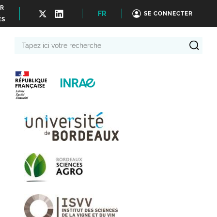
ER
FR
SE CONNECTER
ÉS
Tapez
ici
votre
recherche